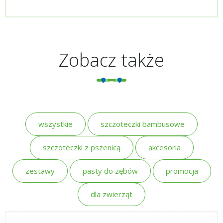
Zobacz także
wszystkie
szczoteczki bambusowe
szczoteczki z pszenicą
akcesoria
zestawy
pasty do zębów
promocja
dla zwierząt